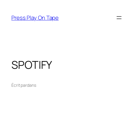
Aller
au
Press Play On Tape
contenu
SPOTIFY
Écrit par
dans